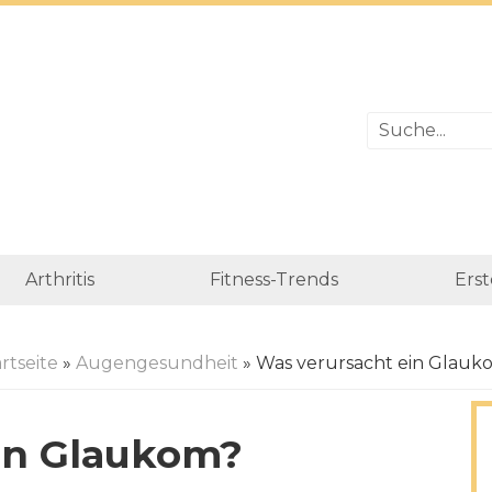
Arthritis
Fitness-Trends
Erst
rtseite
»
Augengesundheit
» Was verursacht ein Glauk
in Glaukom?