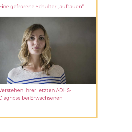
Eine gefrorene Schulter „auftauen“
Verstehen Ihrer letzten ADHS-
Diagnose bei Erwachsenen