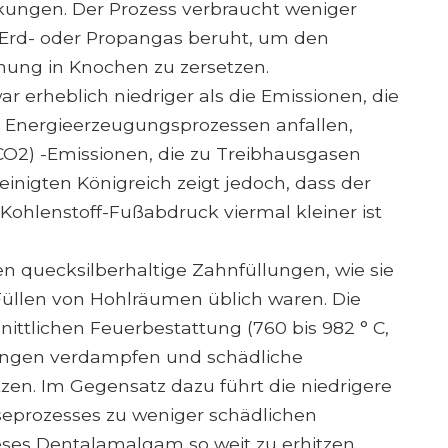
rkungen. Der Prozess verbraucht weniger
f Erd- oder Propangas beruht, um den
ung in Knochen zu zersetzen.
r erheblich niedriger als die Emissionen, die
d Energieerzeugungsprozessen anfallen,
CO2) -Emissionen, die zu Treibhausgasen
einigten Königreich zeigt jedoch, dass der
Kohlenstoff-Fußabdruck viermal kleiner ist
 quecksilberhaltige Zahnfüllungen, wie sie
üllen von Hohlräumen üblich waren. Die
ttlichen Feuerbestattung (760 bis 982 ° C,
llungen verdampfen und schädliche
zen. Im Gegensatz dazu führt die niedrigere
seprozesses zu weniger schädlichen
ieses Dentalamalgam so weit zu erhitzen,