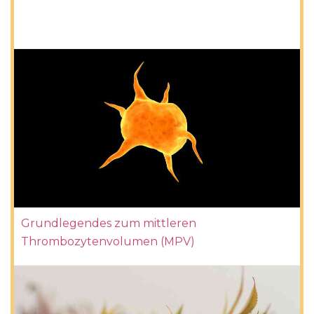
Grundlegendes zum mittleren
Thrombozytenvolumen (MPV)