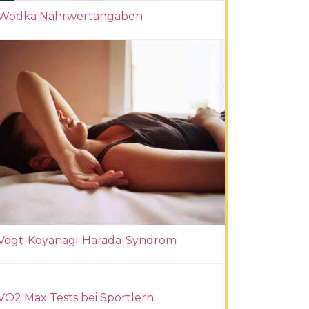
Wodka Nährwertangaben
Vogt-Koyanagi-Harada-Syndrom
VO2 Max Tests bei Sportlern