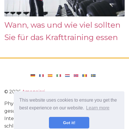
Wann, was und wie viel sollten
Sie für das Krafttraining essen
©
2026
Amenajari
This website uses cookies to ensure you get the
Physische Übungen. Diäten und Rezepte für eine
best experience on our website.
Learn more
gesunde Ernährung. Übungen für das Gehirn.
Interessante Fakten. Selbstentwicklung. Sei heute
Got it!
schlauer und stärker!