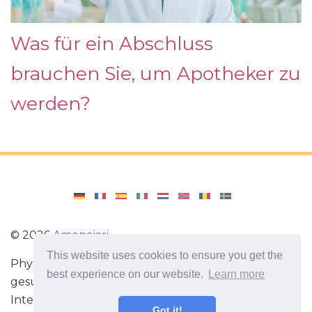
Was für ein Abschluss
brauchen Sie, um Apotheker zu
werden?
©
2026
Amenajari
This website uses cookies to ensure you get the
Physische Übungen. Diäten und Rezepte für eine
best experience on our website.
Learn more
gesunde Ernährung. Übungen für das Gehirn.
Interessante Fakten. Selbstentwicklung. Sei heute
Got it!