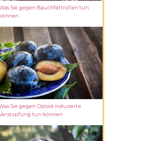
Was Sie gegen Bauchfettrollen tun
können
Was Sie gegen Opioid-induzierte
Verstopfung tun können