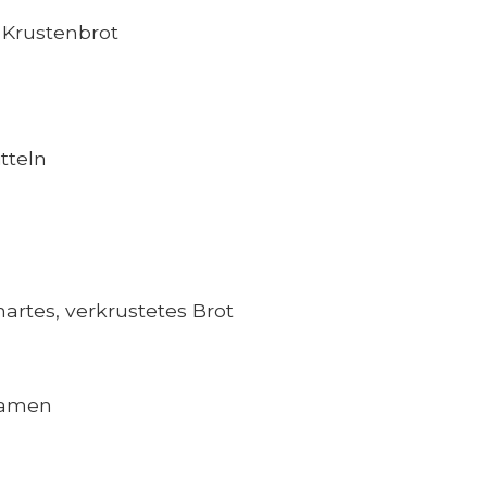
 Krustenbrot
tteln
rtes, verkrustetes Brot
Samen