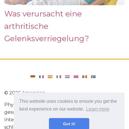
Was verursacht eine
arthritische
Gelenksverriegelung?
©
2026
Amenajari
This website uses cookies to ensure you get the
Physische Übungen. Diäten und Rezepte für eine
best experience on our website.
Learn more
gesunde Ernährung. Übungen für das Gehirn.
Interessante Fakten. Selbstentwicklung. Sei heute
Got it!
schlauer und stärker!