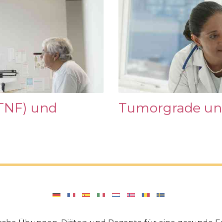
TNF) und
Tumorgrade un