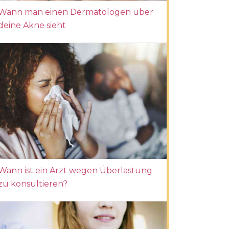
Wann man einen Dermatologen über
deine Akne sieht
Wann ist ein Arzt wegen Überlastung
zu konsultieren?