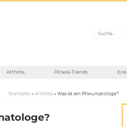
Arthritis
Fitness-Trends
Erst
Startseite
»
Arthritis
» Was ist ein Rheumatologe?
matologe?