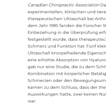
Canadian Chiropractic Association
Da
experimentellen, klinischen und tie
therapeutischen Ultraschall bei Art
dem Jahr 1985 fanden die Forscher 16 S
Einbeziehung in die Überprüfung erfü
festgestellt wurde, dass therapeutis
Schmerz und Funktion hat. Fünf klei
Ultraschall knorpelheilende Eigensch
eine erhöhte Absorption von Hyaluro
gab nur eine Studie, die zu dem Sch
Kombination mit körperlicher Betäti
Schmerzen oder den Bewegungsumfang
kamen zu dem Schluss, dass der ther
Auswirkungen hatte, zwei keinen Nut
war.