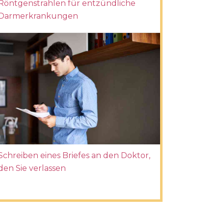
Röntgenstrahlen für entzündliche
Darmerkrankungen
Schreiben eines Briefes an den Doktor,
den Sie verlassen