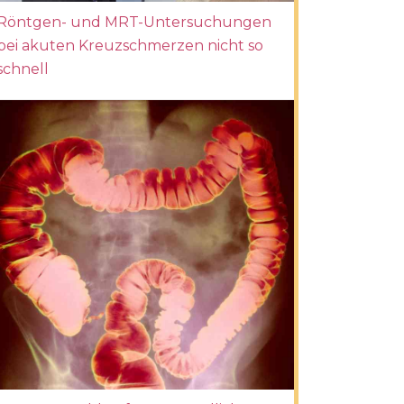
Röntgen- und MRT-Untersuchungen
bei akuten Kreuzschmerzen nicht so
schnell